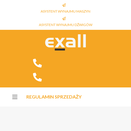
ASYSTENT WYNAJMU MASZYN
ASYSTENT WYNAJMU DŹWIGÓW
REGULAMIN SPRZEDAŻY