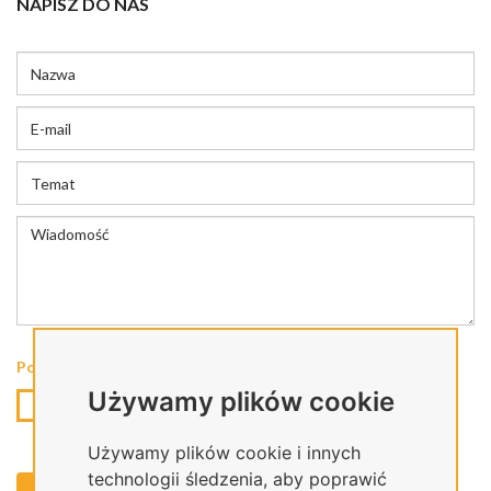
NAPISZ DO NAS
Polityka prywatności
*
Używamy plików cookie
Oświadczam, że zapoznałem się z Polityką Prywatności
dotyczącą przetwarzania moich danych osobowych.
Używamy plików cookie i innych
technologii śledzenia, aby poprawić