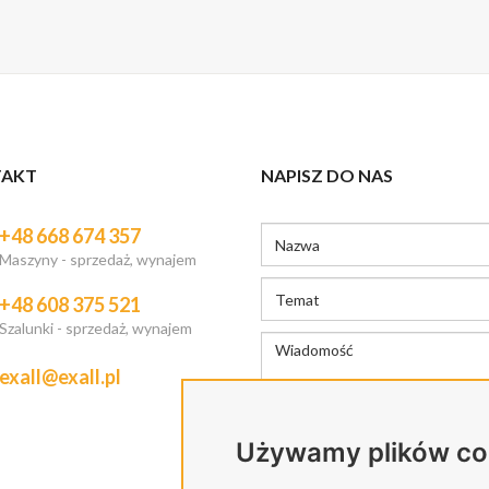
AKT
NAPISZ DO NAS
+48 668 674 357
Maszyny - sprzedaż, wynajem
+48 608 375 521
Szalunki - sprzedaż, wynajem
exall@exall.pl
Używamy plików co
Polityka prywatności
*