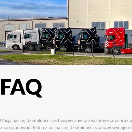
FAQ
Misją naszej działalności jest wspieranie przedsiębiorców oraz 
zaproponować. Jedną z osi naszej działalności stanowi wynajem 