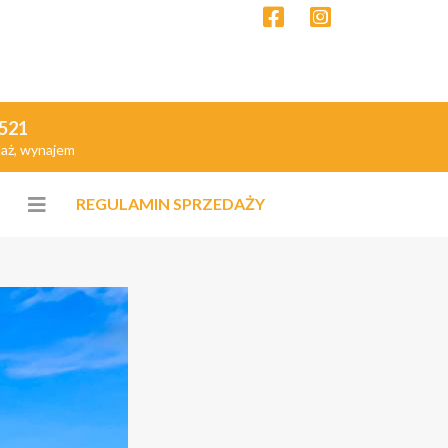
 521
daż, wynajem
REGULAMIN SPRZEDAŻY