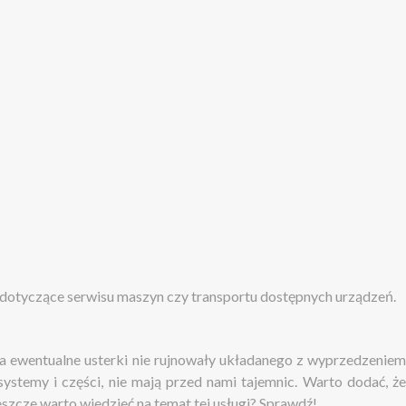
 dotyczące serwisu maszyn czy transportu dostępnych urządzeń.
, a ewentualne usterki nie rujnowały układanego z wyprzedzeniem
stemy i części, nie mają przed nami tajemnic. Warto dodać, że
szcze warto wiedzieć na temat tej usługi? Sprawdź!