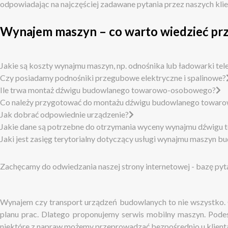
odpowiadając na najczęściej zadawane pytania przez naszych kli
Wynajem maszyn – co warto wiedzieć prz
Jakie są koszty wynajmu maszyn, np. odnośnika lub ładowarki te
Czy posiadamy podnośniki przegubowe elektryczne i spalinowe?
Ile trwa montaż dźwigu budowlanego towarowo-osobowego?
Co należy przygotować do montażu dźwigu budowlanego towa
Jak dobrać odpowiednie urządzenie?
Jakie dane są potrzebne do otrzymania wyceny wynajmu dźwig
Jaki jest zasięg terytorialny dotyczący usługi wynajmu maszyn 
Zachęcamy do odwiedzania naszej strony internetowej - bazę pyt
Wynajem czy transport urządzeń budowlanych to nie wszystko. Ch
planu prac. Dlatego proponujemy serwis mobilny maszyn. Podest
niektóre z napraw możemy przeprowadzać bezpośrednio u klienta 