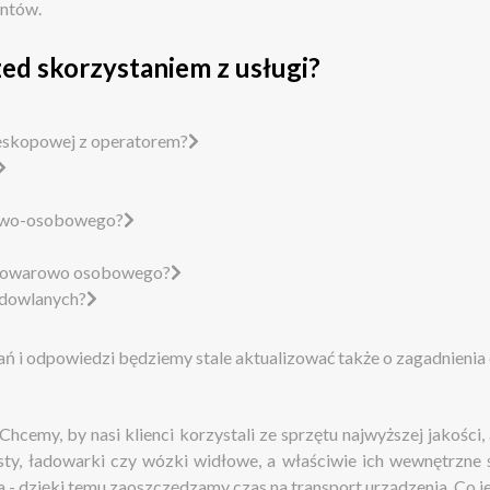
entów.
ed skorzystaniem z usługi?
leskopowej z operatorem?
rowo-osobowego?
u towarowo osobowego?
budowlanych?
ań i odpowiedzi będziemy stale aktualizować także o zagadnienia
cemy, by nasi klienci korzystali ze sprzętu najwyższej jakości
y, ładowarki czy wózki widłowe, a właściwie ich wewnętrzne sy
- dzięki temu zaoszczędzamy czas na transport urządzenia. Co je