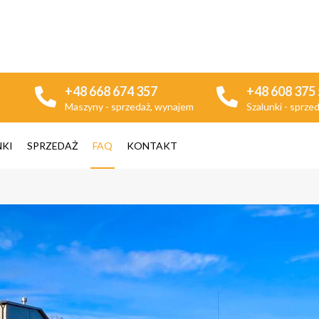
+48 668 674 357
+48 608 375
Maszyny - sprzedaż, wynajem
Szalunki - sprze
NKI
SPRZEDAŻ
FAQ
KONTAKT