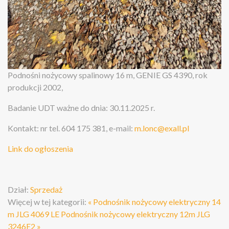
Podnośni nożycowy spalinowy 16 m, GENIE GS 4390, rok
produkcji 2002,
Badanie UDT ważne do dnia: 30.11.2025 r.
Kontakt: nr tel. 604 175 381, e-mail:
m.lonc@exall.pl
Link do ogłoszenia
Dział:
Sprzedaż
Więcej w tej kategorii:
« Podnośnik nożycowy elektryczny 14
m JLG 4069 LE
Podnośnik nożycowy elektryczny 12m JLG
3246E2 »