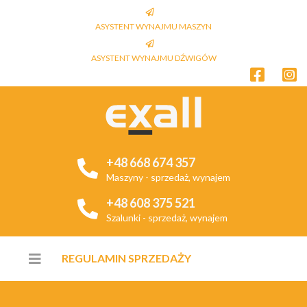
ASYSTENT WYNAJMU MASZYN
ASYSTENT WYNAJMU DŹWIGÓW
+48 668 674 357
Maszyny - sprzedaż, wynajem
+48 608 375 521
Szalunki - sprzedaż, wynajem
REGULAMIN SPRZEDAŻY