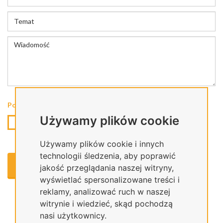
Polityka prywatności
*
Używamy plików cookie
Oświadczam, że zapoznałem się z Polityką Prywatności
dotyczącą przetwarzania moich danych osobowych.
Używamy plików cookie i innych
technologii śledzenia, aby poprawić
WYŚLIJ LIST
jakość przeglądania naszej witryny,
wyświetlać spersonalizowane treści i
reklamy, analizować ruch w naszej
witrynie i wiedzieć, skąd pochodzą
nasi użytkownicy.