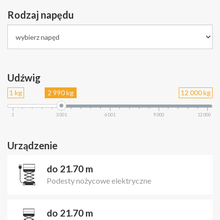
Rodzaj napędu
Udźwig
1 kg
2 990 kg
12 000 kg
1
3 001
6 001
9 000
12 000
Urządzenie
do 21.70 m
Podesty nożycowe elektryczne
do 21.70 m