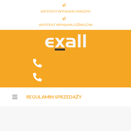
ASYSTENT WYNAJMU MASZYN
ASYSTENT WYNAJMU DŹWIGÓW
REGULAMIN SPRZEDAŻY