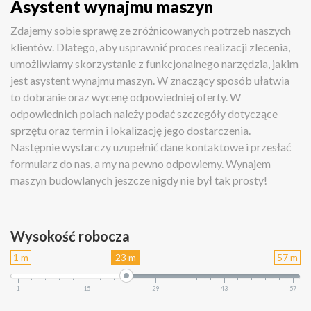
Asystent wynajmu maszyn
Zdajemy sobie sprawę ze zróżnicowanych potrzeb naszych
klientów. Dlatego, aby usprawnić proces realizacji zlecenia,
umożliwiamy skorzystanie z funkcjonalnego narzędzia, jakim
jest asystent wynajmu maszyn. W znaczący sposób ułatwia
to dobranie oraz wycenę odpowiedniej oferty. W
odpowiednich polach należy podać szczegóły dotyczące
sprzętu oraz termin i lokalizację jego dostarczenia.
Następnie wystarczy uzupełnić dane kontaktowe i przesłać
formularz do nas, a my na pewno odpowiemy. Wynajem
maszyn budowlanych jeszcze nigdy nie był tak prosty!
Wysokość robocza
1 m
23 m
57 m
1
15
29
43
57